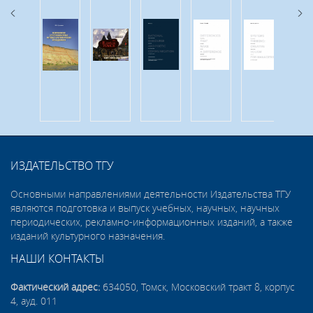
ИЗДАТЕЛЬСТВО ТГУ
Основными направлениями деятельности Издательства ТГУ
являются подготовка и выпуск учебных, научных, научных
периодических, рекламно-информационных изданий, а также
изданий культурного назначения.
НАШИ КОНТАКТЫ
Фактический адрес:
634050, Томск, Московский тракт 8, корпус
4, ауд. 011