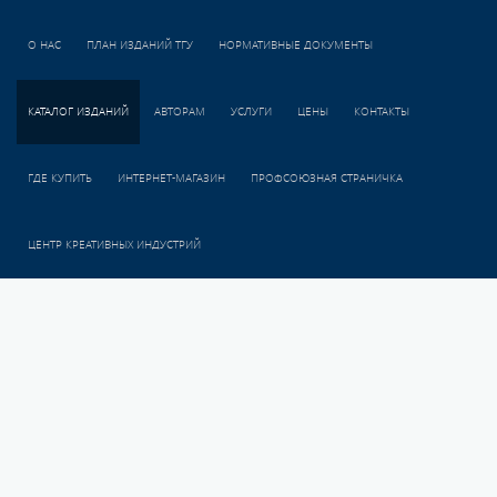
О НАС
ПЛАН ИЗДАНИЙ ТГУ
НОРМАТИВНЫЕ ДОКУМЕНТЫ
КАТАЛОГ ИЗДАНИЙ
АВТОРАМ
УСЛУГИ
ЦЕНЫ
КОНТАКТЫ
ГДЕ КУПИТЬ
ИНТЕРНЕТ-МАГАЗИН
ПРОФСОЮЗНАЯ СТРАНИЧКА
ЦЕНТР КРЕАТИВНЫХ ИНДУСТРИЙ