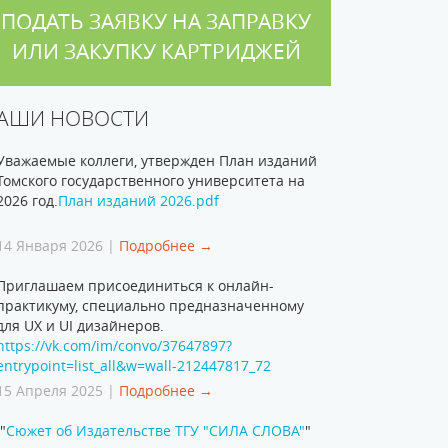
ПОДАТЬ ЗАЯВКУ НА ЗАПРАВКУ
ИЛИ ЗАКУПКУ КАРТРИДЖЕЙ
АШИ НОВОСТИ
Уважаемые коллеги, утвержден План изданий
Томского государственного университета на
2026 год.
План изданий 2026.pdf
14 Января 2026 |
Подробнее →
Приглашаем присоединиться к онлайн-
практикуму, специально предназначенному
для UX и UI дизайнеров.
https://vk.com/im/convo/37647897?
entrypoint=list_all&w=wall-212447817_72
15 Апреля 2025 |
Подробнее →
"
Сюжет об Издательстве ТГУ "СИЛА СЛОВА"
"