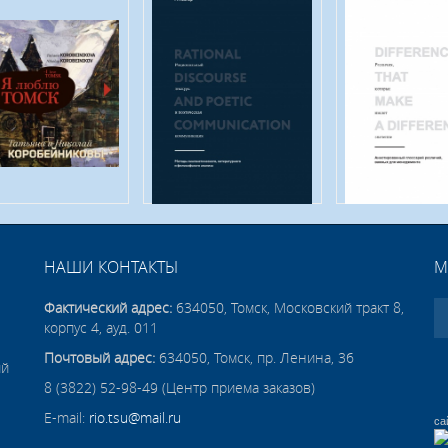
НАШИ КОНТАКТЫ
М
Фактический адрес:
634050, Томск, Московский тракт 8,
корпус 4, ауд. 011
Почтовый адрес:
634050, Томск, пр. Ленина, 36
ий
8 (3822) 52-98-49 (Центр приема заказов)
E-mail:
rio.tsu@mail.ru
са