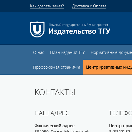
Как сделать заказ?
Доставка и Оплата
О нас
План изданий ТГУ
Нормативные докум
Профсоюзная страничка
Центр креативных инд
КОНТАКТЫ
НАШ АДРЕС
ТЕЛЕФ
Фактический адрес:
Центр прие
634050, Томск, Московский
8 (3822) 52