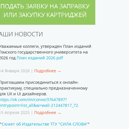
ПОДАТЬ ЗАЯВКУ НА ЗАПРАВКУ
ИЛИ ЗАКУПКУ КАРТРИДЖЕЙ
АШИ НОВОСТИ
Уважаемые коллеги, утвержден План изданий
Томского государственного университета на
2026 год.
План изданий 2026.pdf
14 Января 2026 |
Подробнее →
Приглашаем присоединиться к онлайн-
практикуму, специально предназначенному
для UX и UI дизайнеров.
https://vk.com/im/convo/37647897?
entrypoint=list_all&w=wall-212447817_72
15 Апреля 2025 |
Подробнее →
"
Сюжет об Издательстве ТГУ "СИЛА СЛОВА"
"