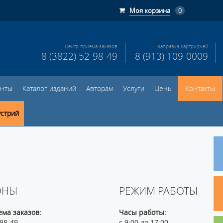
Моя корзина
0
Центр приема заказов
Заправка картриджей
8 (3822) 52-98-49
8 (913) 109-0009
енты
Каталог изданий
Авторам
Услуги
Цены
Контакты
устрий
ОНЫ
РЕЖИМ РАБОТЫ
ма заказов:
Часы работы:
-98-49
с 9:00 до 17:00