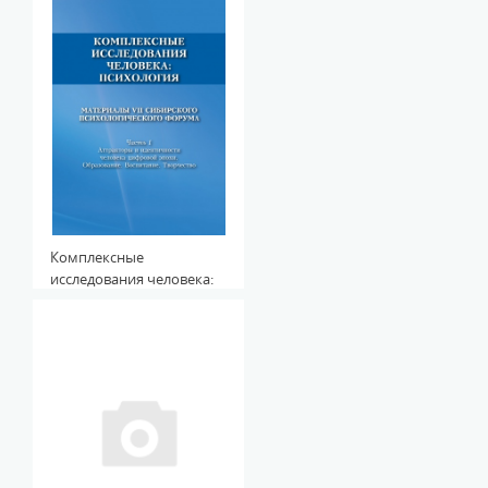
Здоровье человека на
пути к
постинформационному
обществу
Комплексные
исследования человека:
психология. Материалы
VII сибирского
психологического
форума. Часть 1.
Аттракторы и
идентичности человека
цифровой эпохи.
Образование.
Воспитание. Творчество