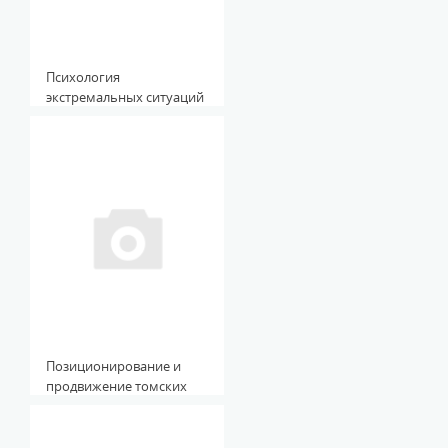
Психология
экстремальных ситуаций
и состояний: учеб.
пособие
Позиционирование и
продвижение томских
университетов в
коммуникативном
пространстве Интернета