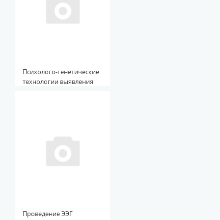
Психолого-генетические
технологии выявления
факторов психической
дезадаптации семейных
систем: учеб. пособие
Проведение ЭЭГ