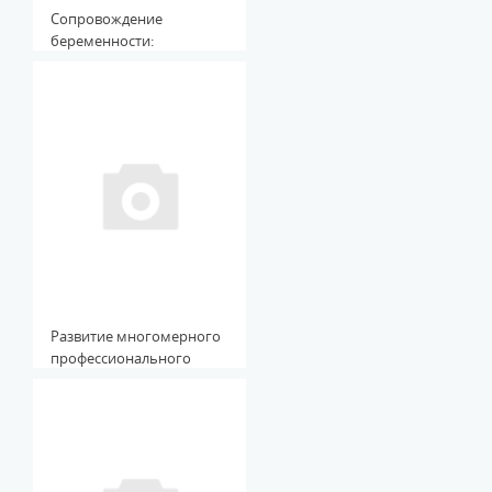
Сопровождение
беременности:
здоровьесберегающие и
психологические
аспекты: учеб. пособие
Развитие многомерного
профессионального
мышления
преподавателей
исследовательского
университета