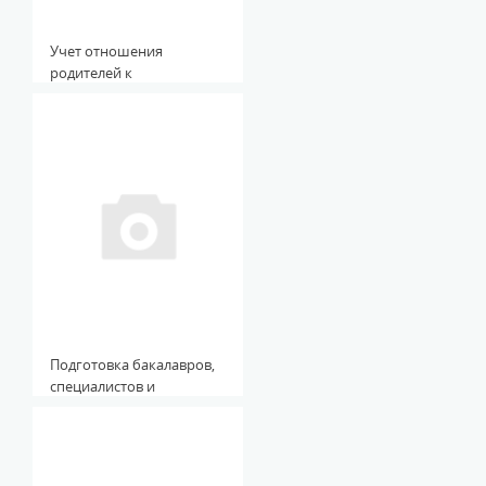
Учет отношения
родителей к
заболеванию ребенка
ДЦП в психологическом
сопровождении семьи
Подготовка бакалавров,
специалистов и
магистров
радиофизического
образования к
профессиональной