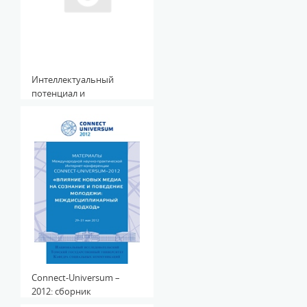
Интеллектуальный
потенциал и
инновационная
активность вузовской
молодежи: коллективная
монография
Connect-Universum –
2012: сборник
материалов IV