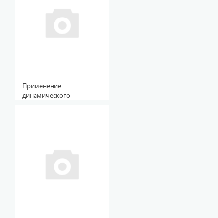
деятельности в рамках
единой лабораторно -
исследовательской базы
Применение
динамического
самомассажа в лечебной
физической культуре:
учебно-методическое
пособие для студентов и
преподавателей ЛФК