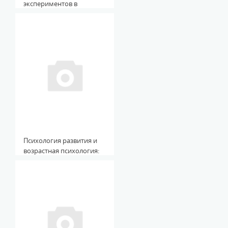
экспериментов в
условиях решения
нейролингвистических
задач и обработка
полученных данных
Психология развития и
возрастная психология:
Учебно-методическое
пособие