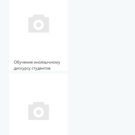
Обучение иноязычному
дискурсу студентов
неязыковых
специальностей с
использованием
профессионально
ориентированной
проектной деятельности