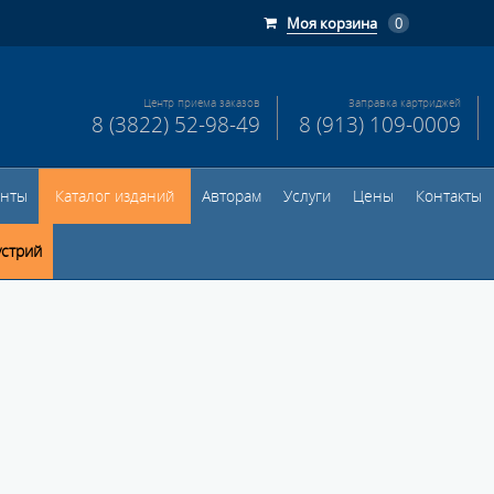
Моя корзина
0
Центр приема заказов
Заправка картриджей
8 (3822) 52-98-49
8 (913) 109-0009
енты
Каталог изданий
Авторам
Услуги
Цены
Контакты
устрий