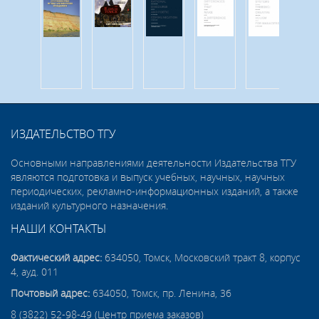
ИЗДАТЕЛЬСТВО ТГУ
Основными направлениями деятельности Издательства ТГУ
являются подготовка и выпуск учебных, научных, научных
периодических, рекламно-информационных изданий, а также
изданий культурного назначения.
НАШИ КОНТАКТЫ
Фактический адрес:
634050, Томск, Московский тракт 8, корпус
4, ауд. 011
Почтовый адрес:
634050, Томск, пр. Ленина, 36
8 (3822) 52-98-49 (Центр приема заказов)