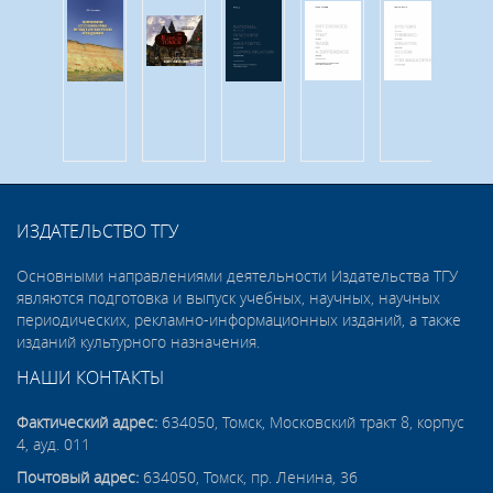
ИЗДАТЕЛЬСТВО ТГУ
Основными направлениями деятельности Издательства ТГУ
являются подготовка и выпуск учебных, научных, научных
периодических, рекламно-информационных изданий, а также
изданий культурного назначения.
НАШИ КОНТАКТЫ
Фактический адрес:
634050, Томск, Московский тракт 8, корпус
4, ауд. 011
Почтовый адрес:
634050, Томск, пр. Ленина, 36