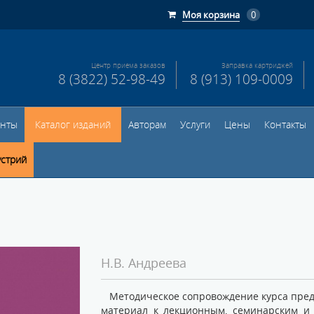
Моя корзина
0
Центр приема заказов
Заправка картриджей
8 (3822) 52-98-49
8 (913) 109-0009
енты
Каталог изданий
Авторам
Услуги
Цены
Контакты
устрий
Н.В. Андреева
Методическое сопровождение курса предп
материал к лекционным, семинарским и