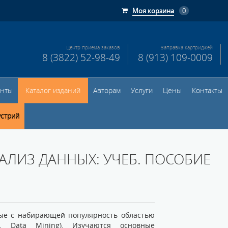
Моя корзина
0
Центр приема заказов
Заправка картриджей
8 (3822) 52-98-49
8 (913) 109-0009
енты
Каталог изданий
Авторам
Услуги
Цены
Контакты
устрий
АЛИЗ ДАННЫХ: УЧЕБ. ПОСОБИЕ
ные с набирающей популярность областью
л. Data Mining). Изучаются основные