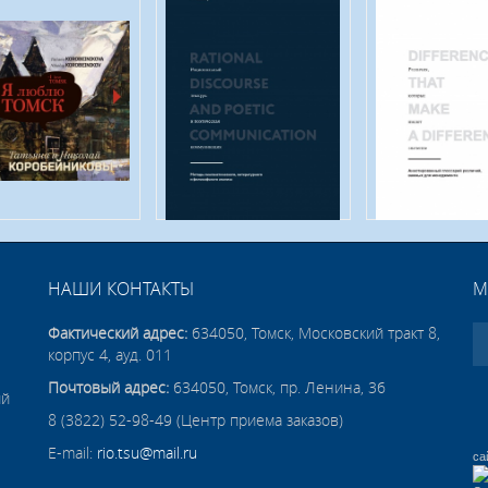
НАШИ КОНТАКТЫ
М
Фактический адрес:
634050, Томск, Московский тракт 8,
корпус 4, ауд. 011
Почтовый адрес:
634050, Томск, пр. Ленина, 36
ий
8 (3822) 52-98-49 (Центр приема заказов)
E-mail:
rio.tsu@mail.ru
са